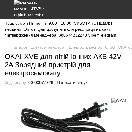
Працюємо з Пн по Пт: 9:00 - 18:00. СУБОТА та НЕДІЛЯ
вихідний. Оптові ціни доступні після реєстрації на сайті і
підтвердження менеджера. 380674332270 Viber/Telegram.
Каталог
Електротранспорт
Електротранспорт OKAI
OKAI-X
OKAI-XVE для літій-іонних АКБ 42V
2A Зарядний пристрій для
електросамокату
Код товару:
00-00077928
Написати відгук