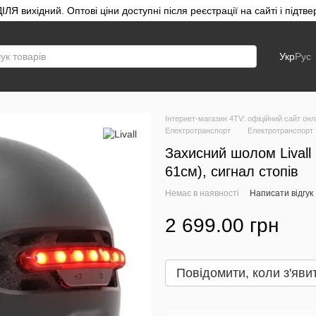
ЛЯ вихідний. Оптові ціни доступні після реєстрації на сайті і під
Укр
Рус
Інтернет-магазин 4TV: офіційний сайт онл
Електротранспорт
Електротранспорт L
Захисний шолом Livall 
61см), сигнал стопів
Немає в наявності
Написати відгук
2 699.00 грн
Повідомити, коли з'яви