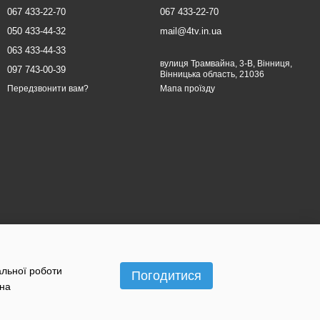
067 433-22-70
067 433-22-70
050 433-44-32
mail@4tv.in.ua
063 433-44-33
вулиця Трамвайна, 3-В, Вінниця,
097 743-00-39
Вінницька область, 21036
Мапа проїзду
Передзвонити вам?
альної роботи
Погодитися
 на