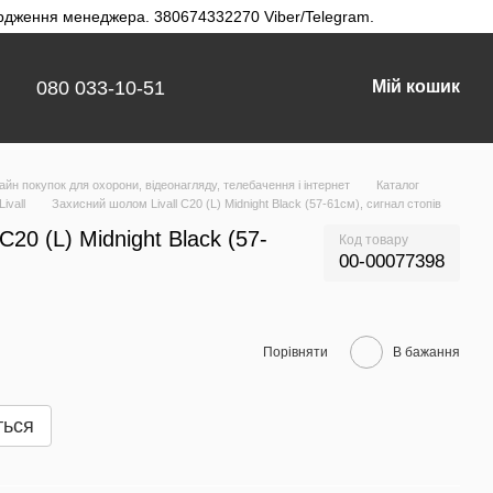
твердження менеджера. 380674332270 Viber/Telegram.
080 033-10-51
Мій кошик
айн покупок для охорони, відеонагляду, телебачення і інтернет
Каталог
ivall
Захисний шолом Livall C20 (L) Midnight Black (57-61см), сигнал стопів
C20 (L) Midnight Black (57-
Код товару
00-00077398
Порівняти
В бажання
ться