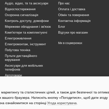
Аудіо, відео, тв та аксесуари
Про нас
Відеоспостереження
Оплата і доставка
Охоронна сигналізація
Обмін та повернення
Контроль доступу, домофони
Контактна інформація
Мережеве обладнання і зв'язок
Блог
Комп'ютери та комплектуючі
Відгуки про магазин
Електроживлення
Ми в соцмережах
Електромонтаж, інструмент
Побутова техніка
Пульти дистанційного
керування
Аксесуари для мобільних
телефонів
Автотовари
Товари для ЗСУ
Електротранспорт
 маркетингу та статистичних цілей, а також для безпечної та оптим
Розпродаж
х вашого браузера. Натисніть кнопку «Погодитися», щоб дати згоду
жна ознайомитися на сторінці
Угода користувача
.