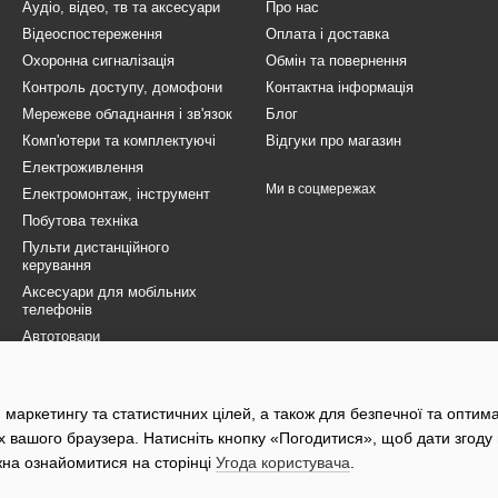
Аудіо, відео, тв та аксесуари
Про нас
Відеоспостереження
Оплата і доставка
Охоронна сигналізація
Обмін та повернення
Контроль доступу, домофони
Контактна інформація
Мережеве обладнання і зв'язок
Блог
Комп'ютери та комплектуючі
Відгуки про магазин
Електроживлення
Ми в соцмережах
Електромонтаж, інструмент
Побутова техніка
Пульти дистанційного
керування
Аксесуари для мобільних
телефонів
Автотовари
Товари для ЗСУ
Електротранспорт
 маркетингу та статистичних цілей, а також для безпечної та оптим
Розпродаж
х вашого браузера. Натисніть кнопку «Погодитися», щоб дати згоду
жна ознайомитися на сторінці
Угода користувача
.