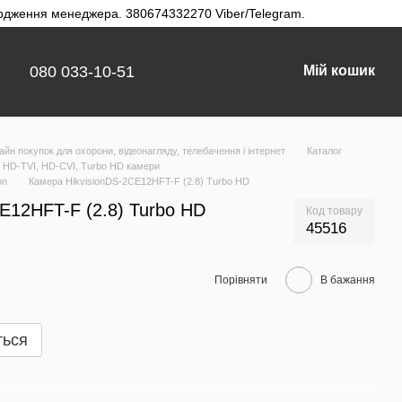
твердження менеджера. 380674332270 Viber/Telegram.
080 033-10-51
Мій кошик
айн покупок для охорони, відеонагляду, телебачення і інтернет
Каталог
HD-TVI, HD-CVI, Turbo HD камери
on
Камера HikvisionDS-2CE12HFT-F (2.8) Turbo HD
E12HFT-F (2.8) Turbo HD
Код товару
45516
Порівняти
В бажання
ться