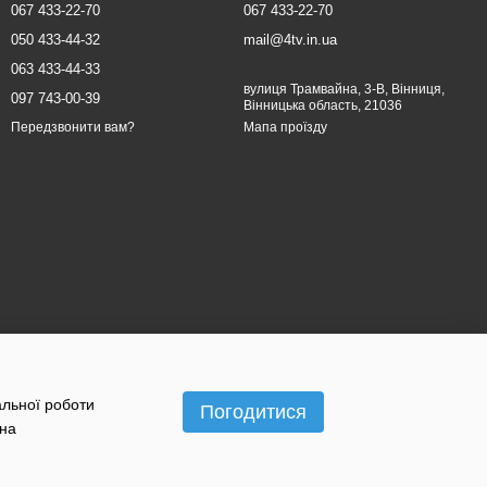
067 433-22-70
067 433-22-70
050 433-44-32
mail@4tv.in.ua
063 433-44-33
вулиця Трамвайна, 3-В, Вінниця,
097 743-00-39
Вінницька область, 21036
Мапа проїзду
Передзвонити вам?
альної роботи
Погодитися
 на