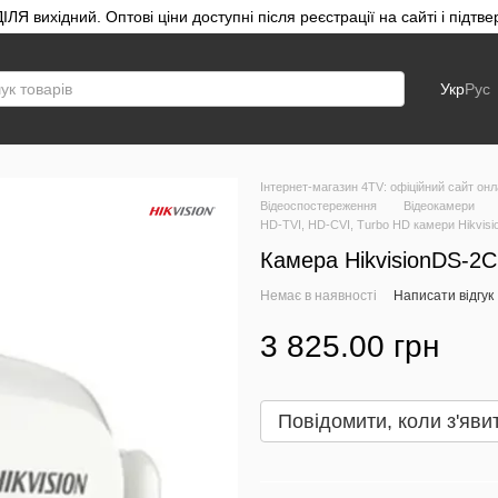
ЛЯ вихідний. Оптові ціни доступні після реєстрації на сайті і під
Укр
Рус
Інтернет-магазин 4TV: офіційний сайт онл
Відеоспостереження
Відеокамери
HD-TVI, HD-CVI, Turbo HD камери Hikvisi
Камера HikvisionDS-2C
Немає в наявності
Написати відгук
3 825.00 грн
Повідомити, коли з'яви