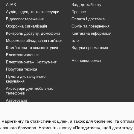
AJAX
Вхід до кабінету
Аудіо, відео, тв та аксесуари
Про нас
Відеоспостереження
Оплата і доставка
Охоронна сигналізація
Обмін та повернення
Контроль доступу, домофони
Контактна інформація
Мережеве обладнання і зв'язок
Блог
Комп'ютери та комплектуючі
Відгуки про магазин
Електроживлення
Ми в соцмережах
Електромонтаж, інструмент
Побутова техніка
Пульти дистанційного
керування
Аксесуари для мобільних
телефонів
Автотовари
Товари для ЗСУ
Електротранспорт
 маркетингу та статистичних цілей, а також для безпечної та оптим
Розпродаж
х вашого браузера. Натисніть кнопку «Погодитися», щоб дати згоду