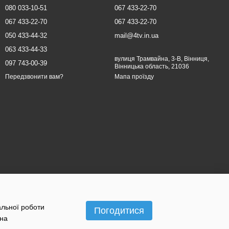
080 033-10-51
067 433-22-70
067 433-22-70
067 433-22-70
050 433-44-32
mail@4tv.in.ua
063 433-44-33
вулиця Трамвайна, 3-В, Вінниця,
097 743-00-39
Вінницька область, 21036
Мапа проїзду
Передзвонити вам?
альної роботи
Погодитися
 на