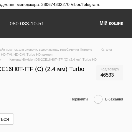
твердження менеджера. 380674332270 Viber/Telegram.
080 033-10-51
Мій кошик
айн покупок для охорони, відеонагляду, телебачення і інтернет
Каталог
HD-TVI, HD-CVI, Turbo HD камери
on
Камера Hikvision DS-2CE16H0T-ITF (C) (2.4 мм) Turbo HD
CE16H0T-ITF (C) (2.4 мм) Turbo
Код товару
46533
Порівняти
В бажання
ться