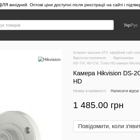
ЛЯ вихідний. Оптові ціни доступні після реєстрації на сайті і під
Укр
Рус
Інтернет-магазин 4TV: офіційний сайт онл
Відеоспостереження
Відеокамери
HD-TVI, HD-CVI, Turbo HD камери Hikvisi
Камера Hikvision DS-2
HD
Немає в наявності
Написати відгук
1 485.00 грн
Повідомити, коли з'яви