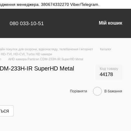
твердження менеджера. 380674332270 Viber/Telegram.
080 033-10-51
Мій кошик
айн покупок для охорони, відеонагляду, телебачення і інтернет
Каталог
HD-TVI, HD-CVI, Turbo HD камери
n
AHD камера Partizan CDM-233H-IR SuperHD Metal
CDM-233H-IR SuperHD Metal
Код товару
44178
Порівняти
В бажання
ться