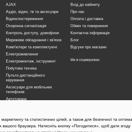
AJAX
Вхід до кабінету
Аудіо, відео, тв та аксесуари
Про нас
Відеоспостереження
Оплата і доставка
Охоронна сигналізація
Обмін та повернення
Контроль доступу, домофони
Контактна інформація
Мережеве обладнання і зв'язок
Блог
Комп'ютери та комплектуючі
Відгуки про магазин
Електроживлення
Ми в соцмережах
Електромонтаж, інструмент
Побутова техніка
Пульти дистанційного
керування
Аксесуари для мобільних
телефонів
Автотовари
Товари для ЗСУ
Електротранспорт
 маркетингу та статистичних цілей, а також для безпечної та оптим
Розпродаж
х вашого браузера. Натисніть кнопку «Погодитися», щоб дати згоду