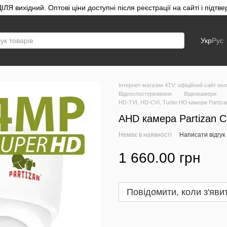
ЛЯ вихідний. Оптові ціни доступні після реєстрації на сайті і під
Укр
Рус
Інтернет-магазин 4TV: офіційний сайт онл
Відеоспостереження
Відеокамери
HD-TVI, HD-CVI, Turbo HD камери Partiza
AHD камера Partizan 
Немає в наявності
Написати відгук
1 660.00 грн
Повідомити, коли з'яви