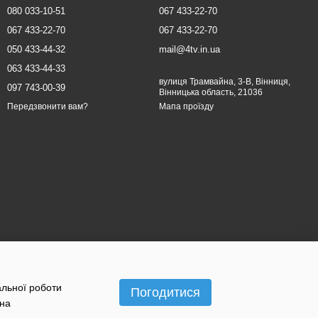
080 033-10-51
067 433-22-70
067 433-22-70
067 433-22-70
050 433-44-32
mail@4tv.in.ua
063 433-44-33
вулиця Трамвайна, 3-В, Вінниця,
097 743-00-39
Вінницька область, 21036
Мапа проїзду
Передзвонити вам?
альної роботи
Погодитися
 на