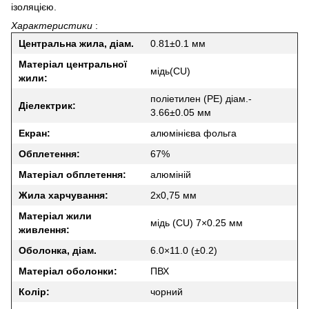
ізоляцією.
Характеристики
:
Центральна жила, діам.
0.81±0.1 мм
Матеріал центральної
мідь(CU)
жили:
поліетилен (РЕ) діам.-
Діелектрик:
3.66±0.05 мм
Екран:
алюмінієва фольга
Обплетення:
67%
Матеріал обплетення:
алюміній
Жила харчування:
2х0,75 мм
Матеріал жили
мідь (CU) 7×0.25 мм
живлення:
Оболонка, діам.
6.0×11.0 (±0.2)
Матеріал оболонки:
ПВХ
Колір:
чорний