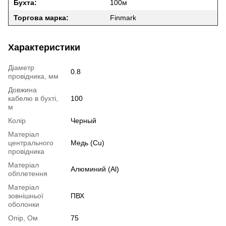
Бухта:
100м
Торгова марка:
Finmark
Характеристики
Діаметр
0.8
провідника, мм
Довжина
кабелю в бухті,
100
м
Колір
Черный
Матеріал
центрального
Медь (Cu)
провідника
Матеріал
Алюминий (Al)
обплетення
Матеріал
зовнішньої
ПВХ
оболонки
Опір, Ом
75