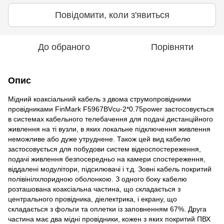
Повідомити, коли з'явиться
До обраного
Порівняти
Опис
Мідний коаксіальний кабель з двома струмопровідними
провідниками FinMark F5967BVcu-2*0.75power застосовується
в системах кабельного телебачення для подачі дистанційного
живлення на ті вузли, в яких локальне підключення живлення
неможливе або дуже утруднене. Також цей вид кабелю
застосовується для побудови систем відеоспостереження,
подачі живлення безпосередньо на камери спостереження,
віддалені модулітори, підсилювачі і т.д. Зовні кабель покритий
полівінілхлоридною оболонкою. З одного боку кабелю
розташована коаксіальна частина, що складається з
центрального провідника, діелектрика, і екрану, що
складається з фольги та оплетки із заповненням 67%. Друга
частина має два мідні провідники, кожен з яких покритий ПВХ