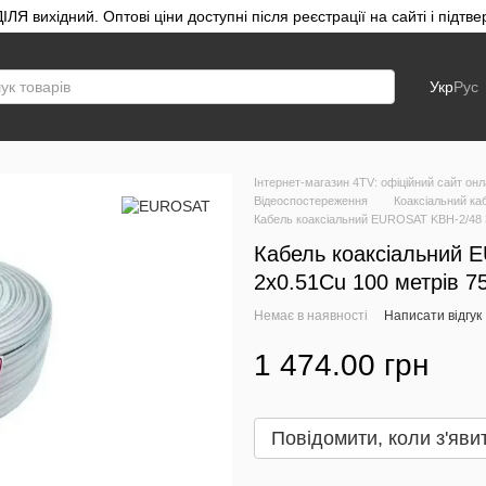
ЛЯ вихідний. Оптові ціни доступні після реєстрації на сайті і під
Укр
Рус
Інтернет-магазин 4TV: офіційний сайт онл
Відеоспостереження
Коаксіальний ка
Кабель коаксіальний EUROSAT KBH-2/48 
Кабель коаксіальний 
2x0.51Cu 100 метрів 7
Немає в наявності
Написати відгук
1 474.00 грн
Повідомити, коли з'яви