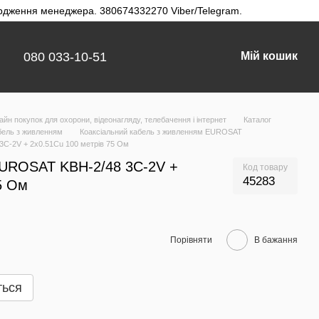
твердження менеджера. 380674332270 Viber/Telegram.
080 033-10-51
Мій кошик
айн покупок для охорони, відеонагляду, телебачення і інтернет
Каталог
бель з живленням
Коаксіальний кабель з живленням EUROSAT
3C-2V + 2x0.51Cu 100 метрів 75 Ом
EUROSAT KBH-2/48 3C-2V +
Код товару
45283
5 Ом
Порівняти
В бажання
ться