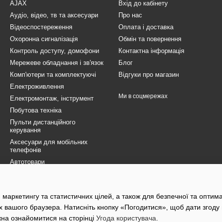
AJAX
Вхід до кабінету
Аудіо, відео, тв та аксесуари
Про нас
Відеоспостереження
Оплата і доставка
Охоронна сигналізація
Обмін та повернення
Контроль доступу, домофони
Контактна інформація
Мережеве обладнання і зв'язок
Блог
Комп'ютери та комплектуючі
Відгуки про магазин
Електроживлення
Ми в соцмережах
Електромонтаж, інструмент
Побутова техніка
Пульти дистанційного
керування
Аксесуари для мобільних
телефонів
Автотовари
Товари для ЗСУ
Електротранспорт
 маркетингу та статистичних цілей, а також для безпечної та оптим
Розпродаж
х вашого браузера. Натисніть кнопку «Погодитися», щоб дати згоду
жна ознайомитися на сторінці
Угода користувача
.