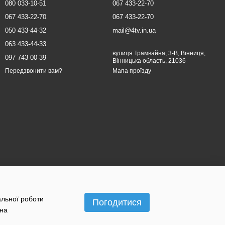
080 033-10-51
067 433-22-70
067 433-22-70
067 433-22-70
050 433-44-32
mail@4tv.in.ua
063 433-44-33
вулиця Трамвайна, 3-В, Вінниця,
097 743-00-39
Вінницька область, 21036
Мапа проїзду
Передзвонити вам?
альної роботи
Погодитися
 на