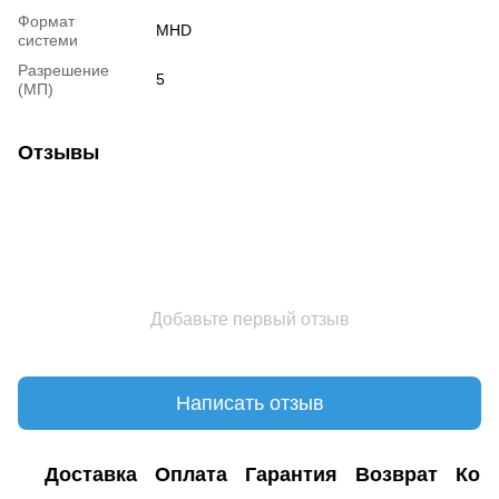
Формат
MHD
системи
Разрешение
5
(МП)
Отзывы
Добавьте первый отзыв
Написать отзыв
Доставка
Оплата
Гарантия
Возврат
Кон