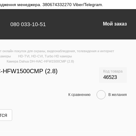
твердження менеджера. 380674332270 Viber/Telegram.
080 033-10-51
Мой заказ
 онлайн покупок для охраны, видеонаблюдения, телевидения и интернет
камеры
HD-TVI, HD-CVI, Turbo HD камеры
Камера Dahua DH-HAC-HFW1500CMP (2.8)
-HFW1500CMP (2.8)
Код товара
46523
К сравнению
В желания
тся