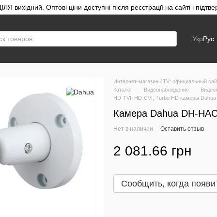
ЛЯ вихідний. Оптові ціни доступні після реєстрації на сайті і під
Укр
Рус
Интернет-магазин 4TV: официальный сайт
Каталог
Видеонаблюдение
Видео
HD-TVI, HD-CVI, Turbo HD камеры Dahua
Камера Dahua DH-HAC
Нет в наличии
Оставить отзыв
2 081.66 грн
Сообщить, когда появи