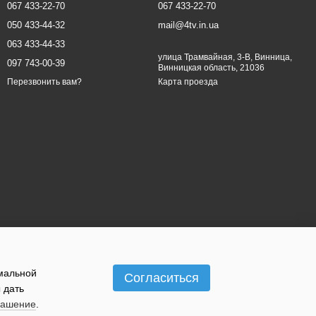
067 433-22-70
067 433-22-70
050 433-44-32
mail@4tv.in.ua
063 433-44-33
улица Трамвайная, 3-В, Винница,
097 743-00-39
Винницкая область, 21036
Карта проезда
Перезвонить вам?
имальной
Согласиться
 дать
лашение
.