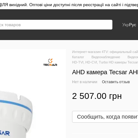
ЛЯ вихідний. Оптові ціни доступні після реєстрації на сайті і під
Укр
Рус
Интернет-магазин 4TV: официальный сайт
Каталог
Видеонаблюдение
Видео
HD-TVI, HD-CVI, Turbo HD камеры Tecsar
AHD камера Tecsar A
Нет в наличии
Оставить отзыв
2 507.00 грн
Сообщить, когда появи