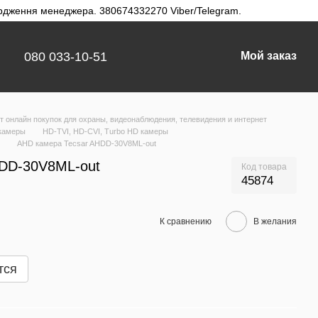
твердження менеджера. 380674332270 Viber/Telegram.
080 033-10-51
Мой заказ
 онлайн покупок для охраны, видеонаблюдения, телевидения и интернет
камеры
HD-TVI, HD-CVI, Turbo HD камеры
AHD камера Tecsar AHDD-30V8ML-out
HDD-30V8ML-out
Код товара
45874
К сравнению
В желания
тся