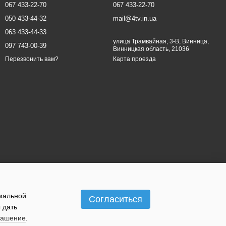
067 433-22-70
067 433-22-70
050 433-44-32
mail@4tv.in.ua
063 433-44-33
улица Трамвайная, 3-В, Винница,
097 743-00-39
Винницкая область, 21036
Карта проезда
Перезвонить вам?
имальной
Согласиться
 дать
лашение
.