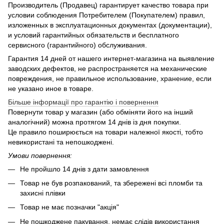
Производитель (Продавец) гарантирует качество товара при
условии соблюдения Потребителем (Покупателем) правил,
изложенных в эксплуатационных документах (документации),
и условий гарантийных обязательств и бесплатного
сервисного (гарантийного) обслуживания.
Гарантия 14 дней от нашего интернет-магазина на выявление
заводских дефектов, не распространяется на механические
повреждения, не правильное использование, хранение, если
не указано иное в товаре.
Більше інформації про гарантію і повернення
Повернути товар у магазин (або обміняти його на інший
аналогічний) можна протягом 14 днів із дня покупки.
Це правило поширюється на товари належної якості, тобто
невикористані та непошкоджені.
Умови повернення:
Не пройшло 14 днів з дати замовлення
Товар не був розпакований, та збережені всі пломби та
захисні плівки
Товар не має позначки "акція"
Не пошкоджене пакування, немає слідів використання