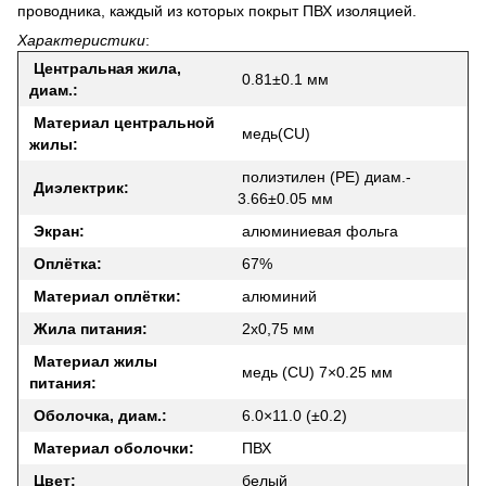
проводника, каждый из которых покрыт ПВХ изоляцией.
Характеристики
:
Центральная жила,
0.81±0.1 мм
диам.:
Материал центральной
медь(CU)
жилы:
полиэтилен (РЕ) диам.-
Диэлектрик:
3.66±0.05 мм
Экран:
алюминиевая фольга
Оплётка:
67%
Материал оплётки:
алюминий
Жила питания:
2х0,75 мм
Материал жилы
медь (CU) 7×0.25 мм
питания:
Оболочка, диам.:
6.0×11.0 (±0.2)
Материал оболочки:
ПВХ
Цвет:
белый