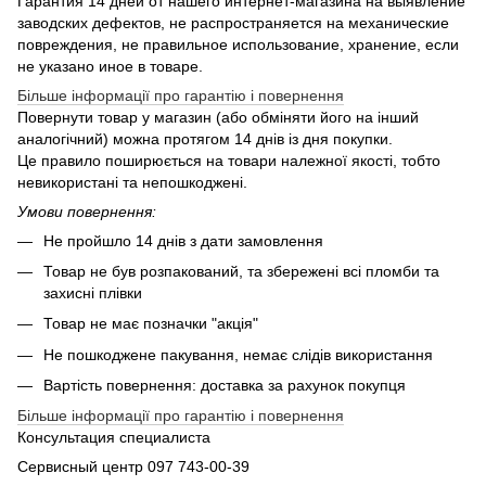
Гарантия 14 дней от нашего интернет-магазина на выявление
заводских дефектов, не распространяется на механические
повреждения, не правильное использование, хранение, если
не указано иное в товаре.
Більше інформації про гарантію і повернення
Повернути товар у магазин (або обміняти його на інший
аналогічний) можна протягом 14 днів із дня покупки.
Це правило поширюється на товари належної якості, тобто
невикористані та непошкоджені.
Умови повернення:
Не пройшло 14 днів з дати замовлення
Товар не був розпакований, та збережені всі пломби та
захисні плівки
Товар не має позначки "акція"
Не пошкоджене пакування, немає слідів використання
Вартість повернення: доставка за рахунок покупця
Більше інформації про гарантію і повернення
Консультация специалиста
Сервисный центр 097 743-00-39