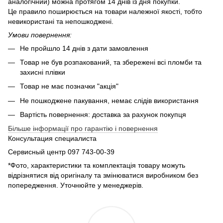
аналогічний) можна протягом 14 днів із дня покупки.
Це правило поширюється на товари належної якості, тобто
невикористані та непошкоджені.
Умови повернення:
Не пройшло 14 днів з дати замовлення
Товар не був розпакований, та збережені всі пломби та
захисні плівки
Товар не має позначки "акція"
Не пошкоджене пакування, немає слідів використання
Вартість повернення: доставка за рахунок покупця
Більше інформації про гарантію і повернення
Консультация специалиста
Сервисный центр 097 743-00-39
*Фото, характеристики та комплектація товару можуть
відрізнятися від оригіналу та змінюватися виробником без
попередження. Уточнюйте у менеджерів.