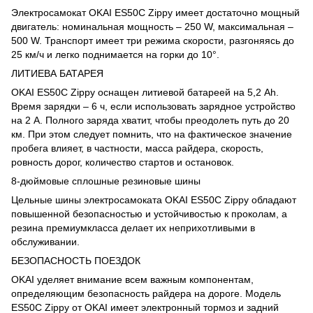
Электросамокат OKAI ES50C Zippy имеет достаточно мощный
двигатель: номинальная мощность – 250 W, максимальная –
500 W. Транспорт имеет три режима скорости, разгоняясь до
25 км/ч и легко поднимается на горки до 10°.
ЛИТИЕВА БАТАРЕЯ
OKAI ES50C Zippy оснащен литиевой батареей на 5,2 Ah.
Время зарядки – 6 ч, если использовать зарядное устройство
на 2 A. Полного заряда хватит, чтобы преодолеть путь до 20
км. При этом следует помнить, что на фактическое значение
пробега влияет, в частности, масса райдера, скорость,
ровность дорог, количество стартов и остановок.
8-дюймовые сплошные резиновые шины
Цельные шины электросамоката OKAI ES50C Zippy обладают
повышенной безопасностью и устойчивостью к проколам, а
резина премиумкласса делает их неприхотливыми в
обслуживании.
БЕЗОПАСНОСТЬ ПОЕЗДОК
OKAI уделяет внимание всем важным компонентам,
определяющим безопасность райдера на дороге. Модель
ES50C Zippy от OKAI имеет электронный тормоз и задний