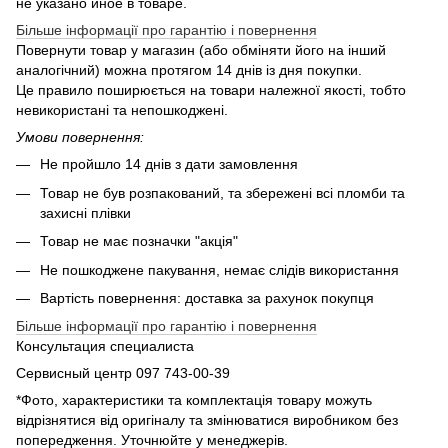
не указано иное в товаре.
Більше інформації про гарантію і повернення
Повернути товар у магазин (або обміняти його на інший
аналогічний) можна протягом 14 днів із дня покупки.
Це правило поширюється на товари належної якості, тобто
невикористані та непошкоджені.
Умови повернення:
Не пройшло 14 днів з дати замовлення
Товар не був розпакований, та збережені всі пломби та
захисні плівки
Товар не має позначки "акція"
Не пошкоджене пакування, немає слідів використання
Вартість повернення: доставка за рахунок покупця
Більше інформації про гарантію і повернення
Консультация специалиста
Сервисный центр 097 743-00-39
*Фото, характеристики та комплектація товару можуть
відрізнятися від оригіналу та змінюватися виробником без
попередження. Уточнюйте у менеджерів.