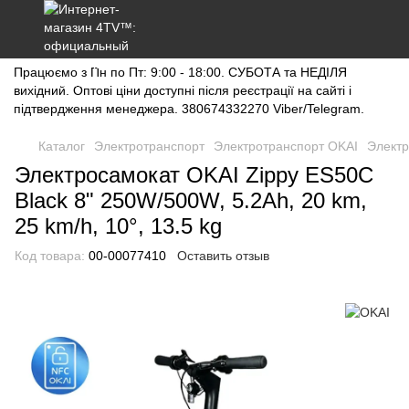
Працюємо з Пн по Пт: 9:00 - 18:00. СУБОТА та НЕДІЛЯ
вихідний. Оптові ціни доступні після реєстрації на сайті і
підтвердження менеджера. 380674332270 Viber/Telegram.
Каталог
Электротранспорт
Электротранспорт OKAI
Электр
Электросамокат OKAI Zippy ES50C
Black 8" 250W/500W, 5.2Ah, 20 km,
25 km/h, 10°, 13.5 kg
Код товара:
00-00077410
Оставить отзыв