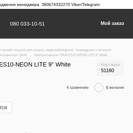
твердження менеджера. 380674332270 Viber/Telegram.
080 033-10-51
Мой заказ
 онлайн покупок для охраны, видеонаблюдения, телевидения и интернет
ротранспорт OKAI
Электросамокат OKAI ES10-NEON LITE 9" White
ES10-NEON LITE 9" White
Код товара
51160
К сравнению
В желания
тся