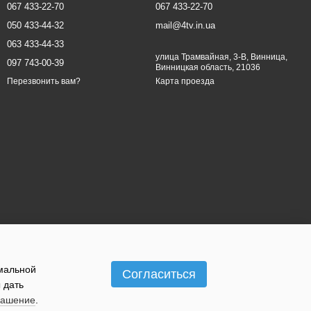
067 433-22-70
067 433-22-70
050 433-44-32
mail@4tv.in.ua
063 433-44-33
улица Трамвайная, 3-В, Винница,
097 743-00-39
Винницкая область, 21036
Карта проезда
Перезвонить вам?
имальной
Согласиться
 дать
лашение
.