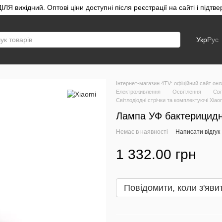
ЛЯ вихідний. Оптові ціни доступні після реєстрації на сайті і під
Укр
Рус
Інтернет-магазин 4TV: офіційний сайт онл
Електроживлення
Освітлення
Сві
Світлодіодні стрічки та комплектуючі Xiao
Лампа УФ бактерицидн
Немає в наявності
Написати відгук
1 332.00 грн
Повідомити, коли з'яви