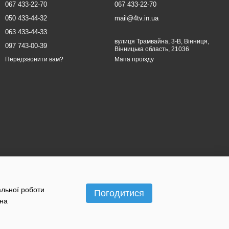
067 433-22-70
067 433-22-70
050 433-44-32
mail@4tv.in.ua
063 433-44-33
вулиця Трамвайна, 3-В, Вінниця,
097 743-00-39
Вінницька область, 21036
Мапа проїзду
Передзвонити вам?
альної роботи
Погодитися
 на