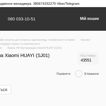
твердження менеджера. 380674332270 Viber/Telegram.
080 033-10-51
Мій кошик
айн покупок для охорони, відеонагляду, телебачення і інтернет
Каталог
тлодіодні стрічки та комплектуючі
mi
Лампа УФ бактерицидна Xiaomi HUAYI (SJ01)
а Xiaomi HUAYI (SJ01)
Код товару
43551
Порівняти
В бажання
ться