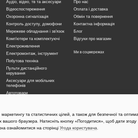
Аудіо, відео, тв та аксесуари
Про нас
Відеоспостереження
Оплата і доставка
Охоронна сигналізація
Обмін та повернення
Контроль доступу, домофони
Контактна інформація
Мережеве обладнання і зв'язок
Блог
Комп'ютери та комплектуючі
Відгуки про магазин
Електроживлення
Ми в соцмережах
Електромонтаж, інструмент
Побутова техніка
Пульти дистанційного
керування
Аксесуари для мобільних
телефонів
Автотовари
Товари для ЗСУ
Електротранспорт
 маркетингу та статистичних цілей, а також для безпечної та оптим
Розпродаж
х вашого браузера. Натисніть кнопку «Погодитися», щоб дати згоду
жна ознайомитися на сторінці
Угода користувача
.