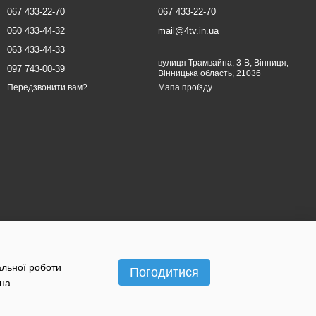
067 433-22-70
067 433-22-70
050 433-44-32
mail@4tv.in.ua
063 433-44-33
вулиця Трамвайна, 3-В, Вінниця,
097 743-00-39
Вінницька область, 21036
Мапа проїзду
Передзвонити вам?
альної роботи
Погодитися
 на