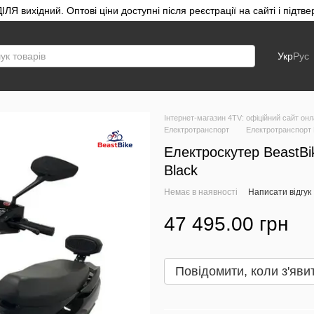
ЛЯ вихідний. Оптові ціни доступні після реєстрації на сайті і під
Укр
Рус
Інтернет-магазин 4TV: офіційний сайт онл
Електротранспорт
Електротранспорт 
Електроскутер BeastBik
Black
Немає в наявності
Написати відгук
47 495.00 грн
Повідомити, коли з'яви