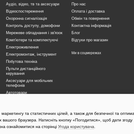
Аудіо, відео, тв та аксесуари
Про нас
Відеоспостереження
Оплата і доставка
Охоронна сигналізація
Обмін та повернення
Контроль доступу, домофони
Контактна інформація
Мережеве обладнання і зв'язок
Блог
Комп'ютери та комплектуючі
Відгуки про магазин
Електроживлення
Ми в соцмережах
Електромонтаж, інструмент
Побутова техніка
Пульти дистанційного
керування
Аксесуари для мобільних
телефонів
Автотовари
Товари для ЗСУ
Електротранспорт
 маркетингу та статистичних цілей, а також для безпечної та оптим
Розпродаж
х вашого браузера. Натисніть кнопку «Погодитися», щоб дати згоду
жна ознайомитися на сторінці
Угода користувача
.