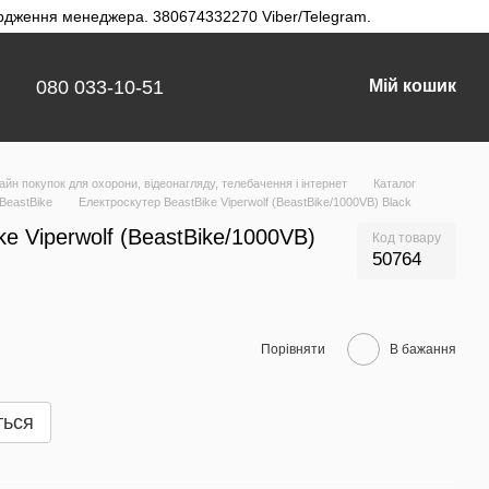
твердження менеджера. 380674332270 Viber/Telegram.
080 033-10-51
Мій кошик
айн покупок для охорони, відеонагляду, телебачення і інтернет
Каталог
BeastBike
Електроскутер BeastBike Viperwolf (BeastBike/1000VB) Black
e Viperwolf (BeastBike/1000VB)
Код товару
50764
Порівняти
В бажання
ться