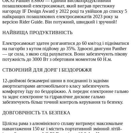
OKAI Panther ES800 — єдиний високопродуктивний
позашляховий електросамокат, який виграв престижну
нагороду IF Design Award у 2022 році та увійшов до списку 5
найкращих позашляхових електросамокатів 2023 року за
версією Rider Guide. Він потужний, швидкий і зручний!
НАЙВИЩА ПРОДУКТИВНІСТЬ
Електросамокат здатен розганятися до 60 км/год і підніматися
на пагорби з кутом підйому до 35%. Здвоєні двигуни Panther
— це сила, з якою слід рахуватися. Вони забезпечують пікову
потужність до 3000 Вт з обертовим моментом 60 Н.м.
СТВОРЕНИЙ ДЛЯ ДОРІГ І БЕЗДОРІЖЖЯ
12-дюймові безкамерні шини в поєднанні із задніми
амортизаторами автомобільного класу забезпечують
комфортну їзду по бездоріжжю. А переднє електронне гальмо
та заднє електронне та гідравлічне дискове гальмо
забезпечують більш точний контроль керування та безпеку.
ДОВГОВІЧНІСТЬ ТА БЕЗПЕКА
Цілісна рама з алюмінієвого сплаву витримує максимальне
навантаження 150 кг і містить портативний змінний літій-