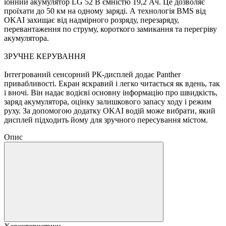
іонний акумулятор LG 52 В ємністю 19,2 Ач. Це дозволяє
проїхати до 50 км на одному заряді. А технологія BMS від
OKAI захищає від надмірного розряду, перезаряду,
перевантаження по струму, короткого замикання та перегріву
акумулятора.
ЗРУЧНЕ КЕРУВАННЯ
Інтегрований сенсорний РК-дисплей додає Panther
привабливості. Екран яскравий і легко читається як вдень, так
і вночі. Він надає водієві основну інформацію про швидкість,
заряд акумулятора, оцінку залишкового запасу ходу і режим
руху. За допомогою додатку OKAI водій може вибрати, який
дисплей підходить йому для зручного пересування містом.
Опис