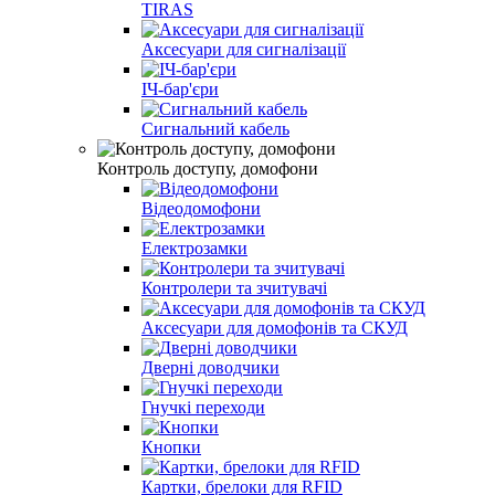
TIRAS
Аксесуари для сигналізації
ІЧ-бар'єри
Сигнальний кабель
Контроль доступу, домофони
Відеодомофони
Електрозамки
Контролери та зчитувачі
Аксесуари для домофонів та СКУД
Дверні доводчики
Гнучкі переходи
Кнопки
Картки, брелоки для RFID