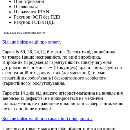
При отриманні
Післяоплата
На рахунок IBAN
Рахунок ФОП без ПДВ
Рахунок ТОВ з ПДВ
*мінімальна сума замовлення 200 грн
Більше інформації про оплату
Гарантія 60, 36, 24,12, 6 місяців. Залежить від виробника
та товара і якщо несправність по вині виробника.
Виробник (Продавець) гарантує якість товару за умови
дотримання Споживачем (Покупцем) правил, викладених в
експлуатаційних документах (документації), та умов
гарантійних зобов’язань і безкоштовного сервісного
(гарантійного) обслуговування.
Гарантія 14 днів від нашого інтернет-магазина на виявлення
заводських дефектів, не поширюється на мехінічні
пошкодження, не правильне використання, зберігання, якщо
не вказано інше в товарі.
Більше інформації про гарантію і повернення
Повернути товар у магазин (або обміняти його на інший