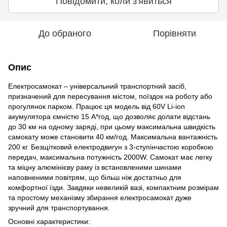
Повідомити, коли з'явиться
До обраного
Порівняти
Опис
Електросамокат – універсальний транспортний засіб,
призначений для пересування містом, поїздок на роботу або
прогулянок парком. Працює ця модель від 60V Li-ion
акумулятора ємністю 15 А*год, що дозволяє долати відстань
до 30 км на одному заряді, при цьому максимальна швидкість
самокату може становити 40 км/год. Максимальна вантажність
200 кг. Безщітковий електродвигун з 3-ступінчастою коробкою
передач, максимальна потужність 2000W. Самокат має легку
та міцну алюмінієву раму із встановленими шинами
наповненими повітрям, що більш ніж достатньо для
комфортної їзди. Завдяки невеликій вазі, компактним розмірам
та простому механізму збирання електросамокат дуже
зручний для транспортування.
Основні характеристики: